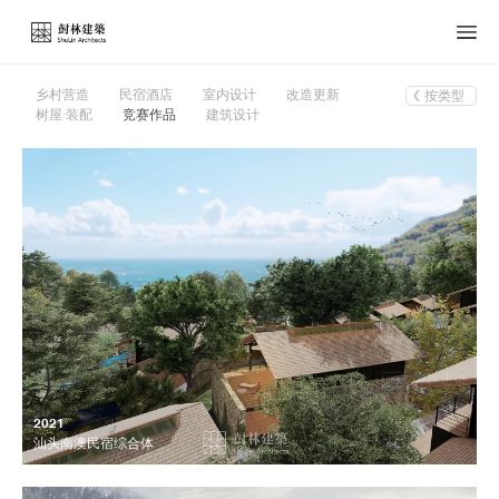
乡村营造
民宿酒店
室内设计
改造更新
按类型
树屋·装配
竞赛作品
建筑设计
2021
汕头南澳民宿综合体